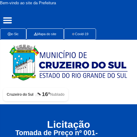
Bem-vindo ao site da Prefeitura
Publicações Oficiais
Radar da Transparência
Ouvidoria Presencial
e-Sic
Mapa do site
Covid-19
16°
Cruzeiro do Sul
Nublado
Licitação
Tomada de Preço nº 001-