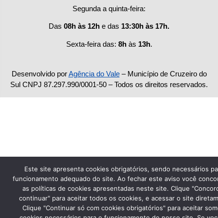
Segunda a quinta-feira:
Das
08h às 12h
e das
13:30h às 17h.
Sexta-feira das:
8h
às
13h
.
Desenvolvido por
Agência do Vale
– Município de Cruzeiro do
Sul CNPJ 87.297.990/0001-50 – Todos os direitos reservados.
Este site apresenta cookies obrigatórios, sendo necessários pa
funcionamento adequado do site. Ao fechar este aviso você conc
as políticas de cookies apresentadas neste site. Clique "Concor
continuar" para aceitar todos os cookies, e acessar o site direta
Clique "Continuar só com cookies obrigatórios" para aceitar so
cookies necessários para o funcionamento do nosso site. Se vo