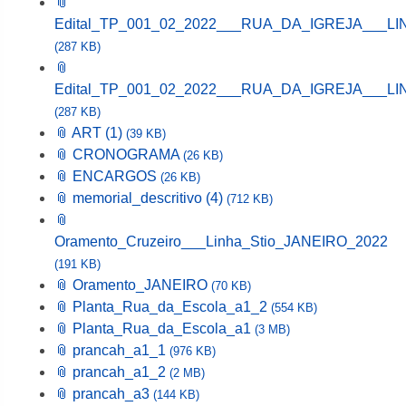
📎
Edital_TP_001_02_2022___RUA_DA_IGREJA___LI
(287 KB)
📎
Edital_TP_001_02_2022___RUA_DA_IGREJA___LI
(287 KB)
📎 ART (1)
(39 KB)
📎 CRONOGRAMA
(26 KB)
📎 ENCARGOS
(26 KB)
📎 memorial_descritivo (4)
(712 KB)
📎
Oramento_Cruzeiro___Linha_Stio_JANEIRO_2022
(191 KB)
📎 Oramento_JANEIRO
(70 KB)
📎 Planta_Rua_da_Escola_a1_2
(554 KB)
📎 Planta_Rua_da_Escola_a1
(3 MB)
📎 prancah_a1_1
(976 KB)
📎 prancah_a1_2
(2 MB)
📎 prancah_a3
(144 KB)