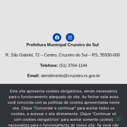
Prefeitura Municipal Cruzeiro do Sul
R. São Gabriel, 72 – Centro, Cruzeiro do Sul – RS, 95930-000
Telefone
:
(51) 3764-1144
Email:
atendimento@cruzeiro.rs.gov.br
Horário de Atendimento:
Este site apresenta cookies obrigatórios, sendo necessários
Segunda a quinta-feira:
para o funcionamento adequado do site. Ao fechar este aviso
você concorda com as políticas de cookies apresentadas neste
Das
08h às 12h
e das
13:30h às 17h.
site. Clique "Concordar e continuar" para aceitar todos os
cookies, e acessar o site diretamente. Clique "Continuar só
Sexta-feira das:
8h
às
13h
.
com cookies obrigatórios" para aceitar somente cookies
necessários para o funcionamento do nosso site. Se você não