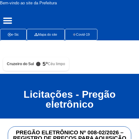
Bem-vindo ao site da Prefeitura
Publicações Oficiais
Radar da Transparência
Ouvidoria Presencial
e-Sic
Mapa do site
Covid-19
5°
Cruzeiro do Sul
Céu limpo
Licitações - Pregão
eletrônico
PREGÃO ELETRÔNICO Nº 008-02/2026 –
REGISTRO DE PREÇOS PARA AQUISIÇÃO