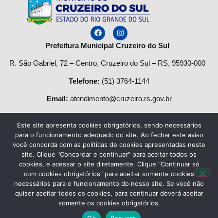
Prefeitura Municipal Cruzeiro do Sul
R. São Gabriel, 72 – Centro, Cruzeiro do Sul – RS, 95930-000
Telefone
:
(51) 3764-1144
Email:
atendimento@cruzeiro.rs.gov.br
Horário de Atendimento:
Este site apresenta cookies obrigatórios, sendo necessários
Segunda a quinta-feira:
para o funcionamento adequado do site. Ao fechar este aviso
você concorda com as políticas de cookies apresentadas neste
Das
08h às 12h
e das
13:30h às 17h.
site. Clique "Concordar e continuar" para aceitar todos os
cookies, e acessar o site diretamente. Clique "Continuar só
Sexta-feira das:
8h
às
13h
.
com cookies obrigatórios" para aceitar somente cookies
necessários para o funcionamento do nosso site. Se você não
quiser aceitar todos os cookies, para continuar deverá aceitar
Desenvolvido por
Agência do Vale
– Município de Cruzeiro do
somente os cookies obrigatórios.
Sul CNPJ 87.297.990/0001-50 – Todos os direitos reservados.
Ok
Recusar