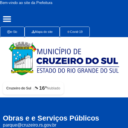
Bem-vindo ao site da Prefeitura
Publicações Oficiais
Radar da Transparência
Ouvidoria Presencial
e-Sic
Mapa do site
Covid-19
16°
Cruzeiro do Sul
Nublado
Obras e e Serviços Públicos
parque@cruzeiro.rs.gov.br