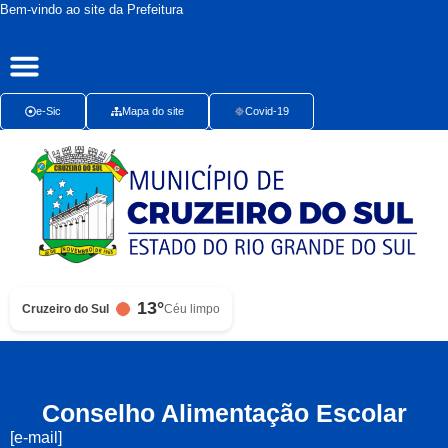
Bem-vindo ao site da Prefeitura
Publicações Oficiais
Radar da Transparência
Ouvidoria Presencial
e-Sic
Mapa do site
Covid-19
13°
Cruzeiro do Sul
Céu limpo
Conselho Alimentação Escolar
[e-mail]