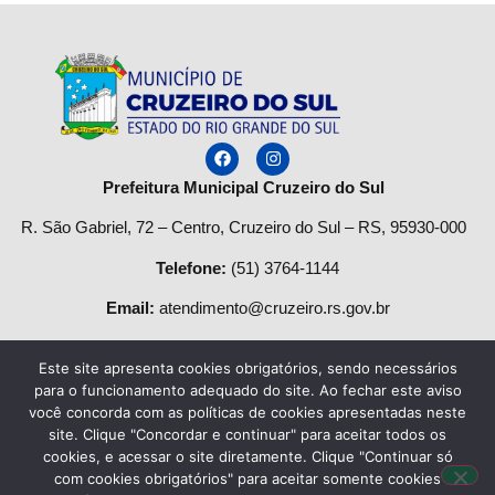
Prefeitura Municipal Cruzeiro do Sul
R. São Gabriel, 72 – Centro, Cruzeiro do Sul – RS, 95930-000
Telefone
:
(51) 3764-1144
Email:
atendimento@cruzeiro.rs.gov.br
Horário de Atendimento:
Este site apresenta cookies obrigatórios, sendo necessários
Segunda a quinta-feira:
para o funcionamento adequado do site. Ao fechar este aviso
você concorda com as políticas de cookies apresentadas neste
Das
08h às 12h
e das
13:30h às 17h.
site. Clique "Concordar e continuar" para aceitar todos os
cookies, e acessar o site diretamente. Clique "Continuar só
Sexta-feira das:
8h
às
13h
.
com cookies obrigatórios" para aceitar somente cookies