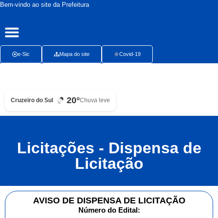
Bem-vindo ao site da Prefeitura
Publicações Oficiais
Radar da Transparência
Ouvidoria Presencial
e-Sic
Mapa do site
Covid-19
20°
Cruzeiro do Sul
Chuva leve
Licitações - Dispensa de
Licitação
AVISO DE DISPENSA DE LICITAÇÃO
Número do Edital: