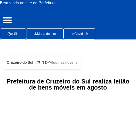
Bem-vindo ao site da Prefeitura
Publicações Oficiais
Radar da Transparência
Ouvidoria Presencial
e-Sic
Mapa do site
Covid-19
10°
Cruzeiro do Sul
Algumas nuvens
Prefeitura de Cruzeiro do Sul realiza leilão
de bens móveis em agosto