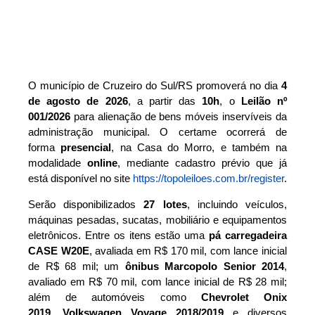
O município de Cruzeiro do Sul/RS promoverá no dia
4
de agosto de 2026
, a partir das
10h
, o
Leilão nº
001/2026
para alienação de bens móveis inservíveis da
administração municipal. O certame ocorrerá de
forma
presencial
, na Casa do Morro, e também na
modalidade
online
, mediante cadastro prévio que já
está disponível no site
https://topoleiloes.com.br/register
.
Serão disponibilizados
27 lotes
, incluindo veículos,
máquinas pesadas, sucatas, mobiliário e equipamentos
eletrônicos. Entre os itens estão uma
pá carregadeira
CASE W20E
, avaliada em R$ 170 mil, com lance inicial
de R$ 68 mil; um
ônibus Marcopolo Senior 2014
,
avaliado em R$ 70 mil, com lance inicial de R$ 28 mil;
além de automóveis como
Chevrolet Onix
2019
,
Volkswagen Voyage 2018/2019
e diversos