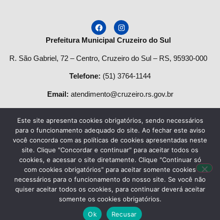
Prefeitura Municipal Cruzeiro do Sul
R. São Gabriel, 72 – Centro, Cruzeiro do Sul – RS, 95930-000
Telefone
:
(51) 3764-1144
Email:
atendimento@cruzeiro.rs.gov.br
Horário de Atendimento:
Este site apresenta cookies obrigatórios, sendo necessários
Segunda a quinta-feira:
para o funcionamento adequado do site. Ao fechar este aviso
você concorda com as políticas de cookies apresentadas neste
Das
08h às 12h
e das
13:30h às 17h.
site. Clique "Concordar e continuar" para aceitar todos os
cookies, e acessar o site diretamente. Clique "Continuar só
Sexta-feira das:
8h
às
13h
.
com cookies obrigatórios" para aceitar somente cookies
necessários para o funcionamento do nosso site. Se você não
quiser aceitar todos os cookies, para continuar deverá aceitar
Desenvolvido por
Agência do Vale
– Município de Cruzeiro do
somente os cookies obrigatórios.
Sul CNPJ 87.297.990/0001-50 – Todos os direitos reservados.
Ok
Recusar