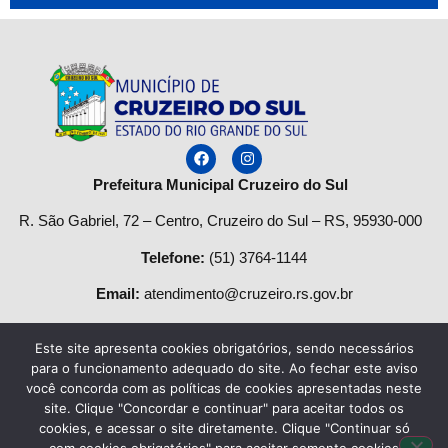
Prefeitura Municipal Cruzeiro do Sul
R. São Gabriel, 72 – Centro, Cruzeiro do Sul – RS, 95930-000
Telefone
:
(51) 3764-1144
Email:
atendimento@cruzeiro.rs.gov.br
Horário de Atendimento:
Este site apresenta cookies obrigatórios, sendo necessários
Segunda a quinta-feira:
para o funcionamento adequado do site. Ao fechar este aviso
você concorda com as políticas de cookies apresentadas neste
Das
08h às 12h
e das
13:30h às 17h.
site. Clique "Concordar e continuar" para aceitar todos os
cookies, e acessar o site diretamente. Clique "Continuar só
Sexta-feira das:
8h
às
13h
.