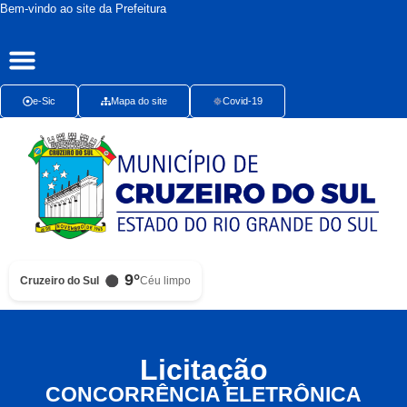
Bem-vindo ao site da Prefeitura
Publicações Oficiais
Radar da Transparência
Ouvidoria Presencial
e-Sic
Mapa do site
Covid-19
9°
Cruzeiro do Sul
Céu limpo
Licitação
CONCORRÊNCIA ELETRÔNICA