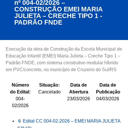
nº 004-02/2026 –
CONSTRUÇÃO EMEI MARIA
JULIETA – CRECHE TIPO 1 -
PADRÃO FNDE
Execução da obra de Construção da Escola Municipal de
Educação Infantil (EMEI) Maria Julieta – Creche Tipo 1 –
Padrão FNDE, com sistema construtivo modular híbrido
em PVC/concreto, no município de Cruzeiro do Sul/RS
Número
Situação:
Data de
Data de
do Edital:
Cancelado
Abertura
Publicação
004-
23/03/2026
04/03/2026
02/2026
📎 Edital CC 004-02-2026 – EMEI MARIA JULIETA