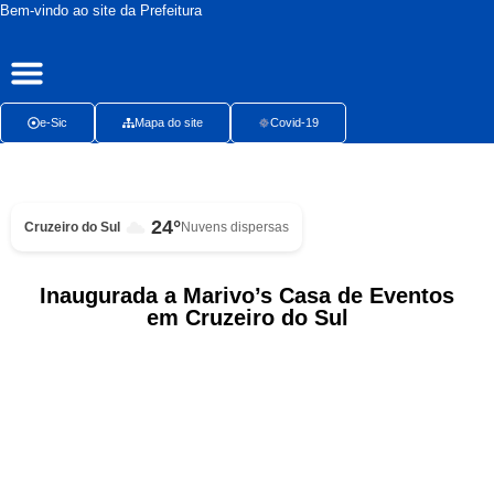
Bem-vindo ao site da Prefeitura
Publicações Oficiais
Radar da Transparência
Ouvidoria Presencial
e-Sic
Mapa do site
Covid-19
24°
Cruzeiro do Sul
Nuvens dispersas
Inaugurada a Marivo’s Casa de Eventos
em Cruzeiro do Sul