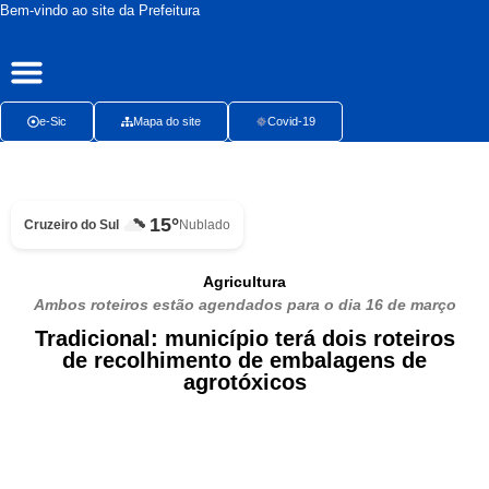
Bem-vindo ao site da Prefeitura
Publicações Oficiais
Radar da Transparência
Ouvidoria Presencial
e-Sic
Mapa do site
Covid-19
15°
Cruzeiro do Sul
Nublado
Agricultura
Ambos roteiros estão agendados para o dia 16 de março
Tradicional: município terá dois roteiros
de recolhimento de embalagens de
agrotóxicos​