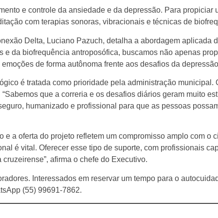
ntamento e controle da ansiedade e da depressão. Para propicia
itação com terapias sonoras, vibracionais e técnicas de biofre
Conexão Delta, Luciano Pazuch, detalha a abordagem aplicada 
oras e da biofrequência antroposófica, buscamos não apenas p
s emoções de forma autônoma frente aos desafios da depressão 
lógico é tratada como prioridade pela administração municipal. 
 “Sabemos que a correria e os desafios diários geram muito es
guro, humanizado e profissional para que as pessoas possam b
ção e a oferta do projeto refletem um compromisso amplo com 
al é vital. Oferecer esse tipo de suporte, com profissionais c
 cruzeirense”, afirma o chefe do Executivo.
moradores. Interessados em reservar um tempo para o autocuid
atsApp (55) 99691-7862.