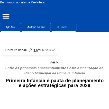
Bem-vindo ao site da Prefeitura
Publicações Oficiais
Radar da Transparência
Ouvidoria Presencial
e-Sic
Mapa do site
Covid-19
16°
Cruzeiro do Sul
Chuva leve
PMPI
Entre os principais encaminhamentos está a finalização do
Plano Municipal da Primeira Infância
Primeira Infância é pauta de planejamento
e ações estratégicas para 2026