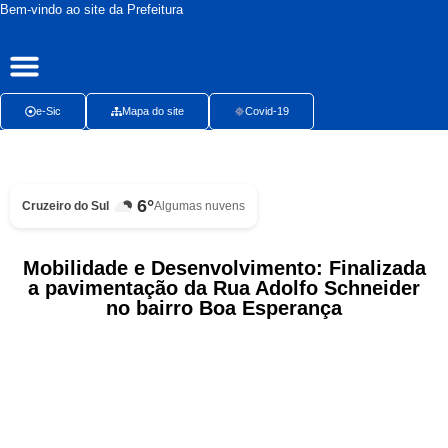
Bem-vindo ao site da Prefeitura
Publicações Oficiais
Radar da Transparência
Ouvidoria Presencial
e-Sic
Mapa do site
Covid-19
6°
Cruzeiro do Sul
Algumas nuvens
Mobilidade e Desenvolvimento: Finalizada
a pavimentação da Rua Adolfo Schneider
no bairro Boa Esperança