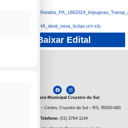
📎
19022024_Relatrio_PA_1862024_Impugnao_Transp_
(4 MB)
📎 PLANILHA_desti_nova_licitao
(470 KB)
Baixar Edital
Prefeitura Municipal Cruzeiro do Sul
R. São Gabriel, 72 – Centro, Cruzeiro do Sul – RS, 95930-000
Telefone
:
(51) 3764-1144