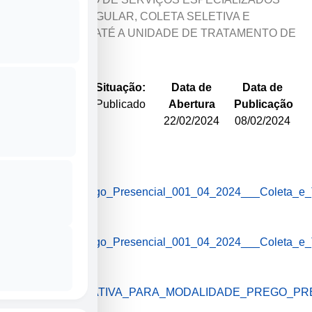
DE COLETA REGULAR, COLETA SELETIVA E
TRANSPORTE ATÉ A UNIDADE DE TRATAMENTO DE
LIXO
Número
Situação:
Data de
Data de
do Edital:
Publicado
Abertura
Publicação
001-
22/02/2024
08/02/2024
04/2024
📎
Edital_Prego_Presencial_001_04_2024___Coleta_e_
(1 MB)
📎
Edital_Prego_Presencial_001_04_2024___Coleta_e_
(1 MB)
📎
JUSTIFICATIVA_PARA_MODALIDADE_PREGO_PR
(238 KB)