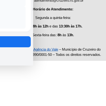
Email:
atendimento@cruzeiro.rs.gov.br
t
Horário de Atendimento:
Segunda a quinta-feira:
Das
08h às 12h
e das
13:30h às 17h.
Sexta-feira das:
8h
às
13h
.
Desenvolvido por
Agência do Vale
– Município de Cruzeiro do
Sul CNPJ 87.297.990/0001-50 – Todos os direitos reservados.