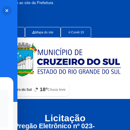
Bem-vindo ao site da Prefeitura
Publicações Oficiais
Radar da Transparência
Ouvidoria Presencial
e-Sic
Mapa do site
Covid-19
18°
Cruzeiro do Sul
Chuva leve
Licitação
Pregão Eletrônico nº 023-