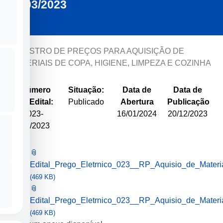
03/2023
REGISTRO DE PREÇOS PARA AQUISIÇÃO DE
MATERIAIS DE COPA, HIGIENE, LIMPEZA E COZINHA
Número
Situação:
Data de
Data de
do Edital:
Publicado
Abertura
Publicação
023-
16/01/2024
20/12/2023
03/2023
📎
Edital_Prego_Eletrnico_023__RP_Aquisio_de_Mate
(469 KB)
📎
Edital_Prego_Eletrnico_023__RP_Aquisio_de_Mate
(469 KB)