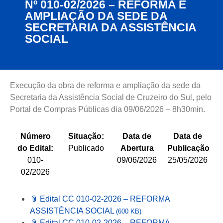
Nº 010-02/2026 – REFORMA E
AMPLIAÇÃO DA SEDE DA
SECRETARIA DA ASSISTÊNCIA
SOCIAL
Execução da obra de reforma e ampliação da sede da
Secretaria da Assistência Social de Cruzeiro do Sul, pelo
Portal de Compras Públicas dia 09/06/2026 – 8h30min.
Número
Situação:
Data de
Data de
do Edital:
Publicado
Abertura
Publicação
010-
09/06/2026
25/05/2026
02/2026
📎 Edital CC 010-02-2026 – REFORMA
ASSISTÊNCIA SOCIAL
(600 KB)
📎 Edital CC 010-02-2026 – REFORMA