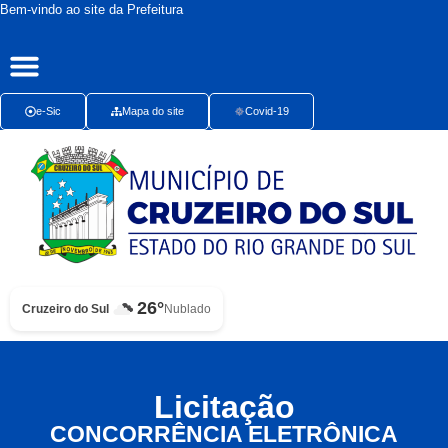
Bem-vindo ao site da Prefeitura
Publicações Oficiais
Radar da Transparência
Ouvidoria Presencial
e-Sic
Mapa do site
Covid-19
26°
Cruzeiro do Sul
Nublado
Licitação
CONCORRÊNCIA ELETRÔNICA