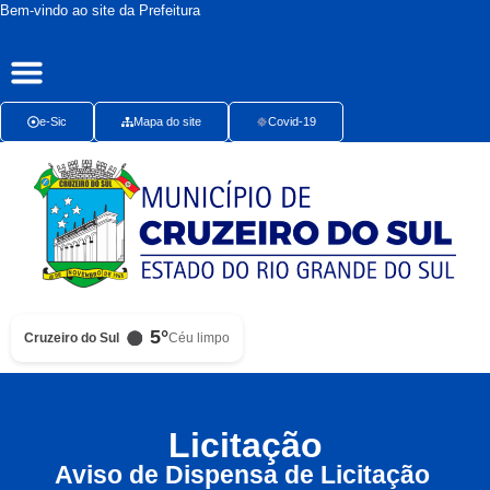
Bem-vindo ao site da Prefeitura
Publicações Oficiais
Radar da Transparência
Ouvidoria Presencial
e-Sic
Mapa do site
Covid-19
5°
Cruzeiro do Sul
Céu limpo
Licitação
Aviso de Dispensa de Licitação