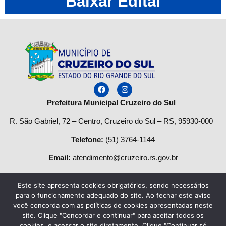
Baixar Edital
Prefeitura Municipal Cruzeiro do Sul
R. São Gabriel, 72 – Centro, Cruzeiro do Sul – RS, 95930-000
Telefone
:
(51) 3764-1144
Email:
atendimento@cruzeiro.rs.gov.br
Horário de Atendimento:
Este site apresenta cookies obrigatórios, sendo necessários
Segunda a quinta-feira:
para o funcionamento adequado do site. Ao fechar este aviso
você concorda com as políticas de cookies apresentadas neste
Das
08h às 12h
e das
13:30h às 17h.
site. Clique "Concordar e continuar" para aceitar todos os
cookies, e acessar o site diretamente. Clique "Continuar só