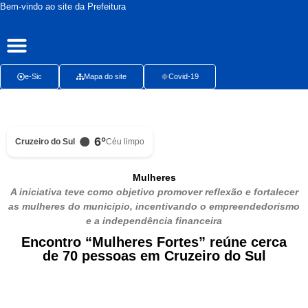
Bem-vindo ao site da Prefeitura
Publicações Oficiais
Radar da Transparência
Ouvidoria Presencial
e-Sic
Mapa do site
Covid-19
6°
Cruzeiro do Sul
Céu limpo
Mulheres
A iniciativa teve como objetivo promover reflexão e fortalecer
as mulheres do município, incentivando o empreendedorismo
e a independência financeira
Encontro “Mulheres Fortes” reúne cerca
de 70 pessoas em Cruzeiro do Sul