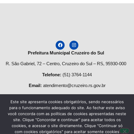
Prefeitura Municipal Cruzeiro do Sul
R. São Gabriel, 72 – Centro, Cruzeiro do Sul – RS, 95930-000
Telefone
:
(51) 3764-1144
Email:
atendimento@cruzeiro.rs.gov.br
Horário de Atendimento:
Este site apresenta cookies obrigatórios, sendo necessários
Segunda a quinta-feira:
para o funcionamento adequado do site. Ao fechar este aviso
você concorda com as políticas de cookies apresentadas neste
Das
08h às 12h
e das
13:30h às 17h.
site. Clique "Concordar e continuar" para aceitar todos os
cookies, e acessar o site diretamente. Clique "Continuar só
Sexta-feira das:
8h
às
13h
.
com cookies obrigatórios" para aceitar somente cookies