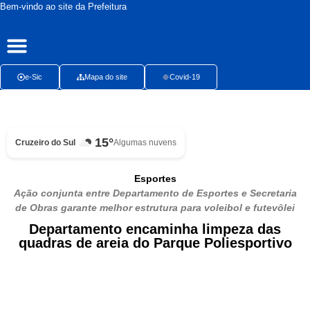
Bem-vindo ao site da Prefeitura
Publicações Oficiais
Radar da Transparência
Ouvidoria Presencial
e-Sic
Mapa do site
Covid-19
15°
Cruzeiro do Sul
Algumas nuvens
Esportes
Ação conjunta entre Departamento de Esportes e Secretaria
de Obras garante melhor estrutura para voleibol e futevôlei
Departamento encaminha limpeza das
quadras de areia do Parque Poliesportivo