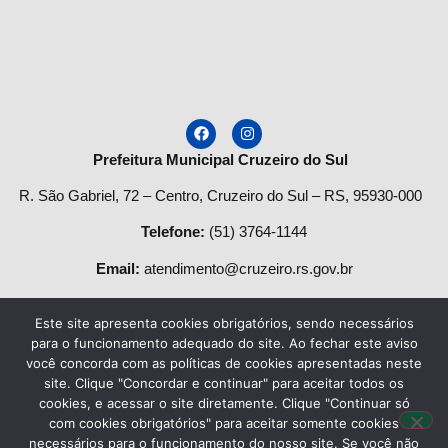
Prefeitura Municipal Cruzeiro do Sul
R. São Gabriel, 72 – Centro, Cruzeiro do Sul – RS, 95930-000
Telefone
:
(51) 3764-1144
Email:
atendimento@cruzeiro.rs.gov.br
Horário de Atendimento:
Este site apresenta cookies obrigatórios, sendo necessários
Segunda a quinta-feira:
para o funcionamento adequado do site. Ao fechar este aviso
você concorda com as políticas de cookies apresentadas neste
Das
08h às 12h
e das
13:30h às 17h.
site. Clique "Concordar e continuar" para aceitar todos os
cookies, e acessar o site diretamente. Clique "Continuar só
Sexta-feira das:
8h
às
13h
.
com cookies obrigatórios" para aceitar somente cookies
necessários para o funcionamento do nosso site. Se você não