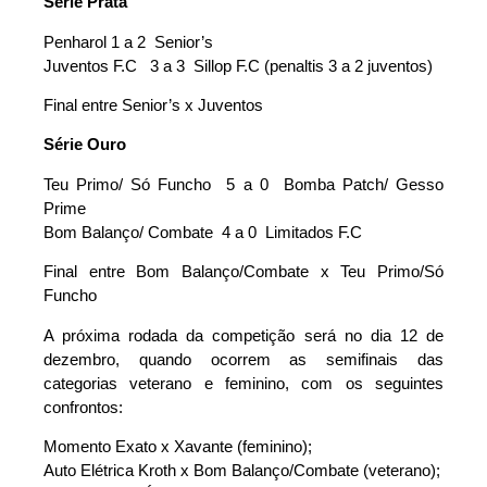
Série Prata
Penharol 1 a 2 Senior’s
Juventos F.C 3 a 3 Sillop F.C (penaltis 3 a 2 juventos)
Final entre Senior’s x Juventos
Série Ouro
Teu Primo/ Só Funcho 5 a 0 Bomba Patch/ Gesso
Prime
Bom Balanço/ Combate 4 a 0 Limitados F.C
Final entre Bom Balanço/Combate x Teu Primo/Só
Funcho
A próxima rodada da competição será no dia 12 de
dezembro, quando ocorrem as semifinais das
categorias veterano e feminino, com os seguintes
confrontos:
Momento Exato x Xavante (feminino);
Auto Elétrica Kroth x Bom Balanço/Combate (veterano);