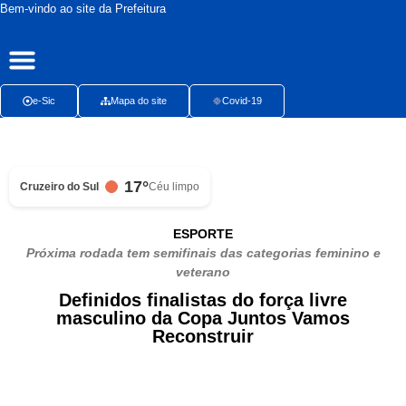
Bem-vindo ao site da Prefeitura
Publicações Oficiais
Radar da Transparência
Ouvidoria Presencial
e-Sic
Mapa do site
Covid-19
17°
Cruzeiro do Sul
Céu limpo
ESPORTE
Próxima rodada tem semifinais das categorias feminino e
veterano
Definidos finalistas do força livre
masculino da Copa Juntos Vamos
Reconstruir