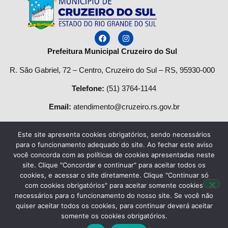
Prefeitura Municipal Cruzeiro do Sul
R. São Gabriel, 72 – Centro, Cruzeiro do Sul – RS, 95930-000
Telefone
:
(51) 3764-1144
Email:
atendimento@cruzeiro.rs.gov.br
Horário de Atendimento:
Este site apresenta cookies obrigatórios, sendo necessários
Segunda a quinta-feira:
para o funcionamento adequado do site. Ao fechar este aviso
você concorda com as políticas de cookies apresentadas neste
Das
08h às 12h
e das
13:30h às 17h.
site. Clique "Concordar e continuar" para aceitar todos os
cookies, e acessar o site diretamente. Clique "Continuar só
Sexta-feira das:
8h
às
13h
.
com cookies obrigatórios" para aceitar somente cookies
necessários para o funcionamento do nosso site. Se você não
quiser aceitar todos os cookies, para continuar deverá aceitar
Desenvolvido por
Agência do Vale
– Município de Cruzeiro do
somente os cookies obrigatórios.
Sul CNPJ 87.297.990/0001-50 – Todos os direitos reservados.