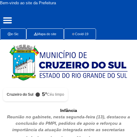
Bem-vindo ao site da Prefeitura
Publicações Oficiais
Radar da Transparência
Ouvidoria Presencial
e-Sic
Mapa do site
Covid-19
5°
Cruzeiro do Sul
Céu limpo
Infância
Reunião no gabinete, nesta segunda-feira (13), destacou a
conclusão do PMPI, pedidos de apoio e reforçou a
importância da atuação integrada entre as secretarias