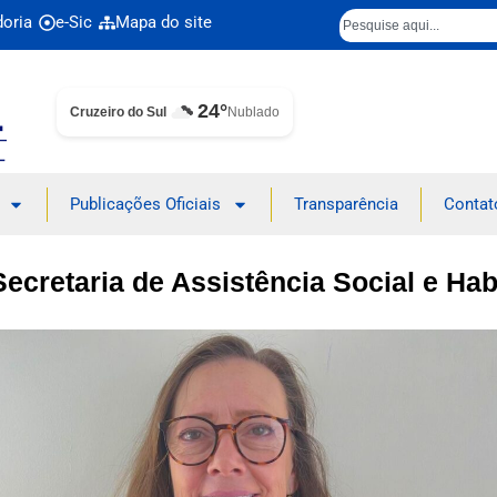
doria
e-Sic
Mapa do site
24°
Cruzeiro do Sul
Nublado
Publicações Oficiais
Transparência
Contat
ecretaria de Assistência Social e Ha